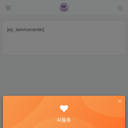
[ey_servicecenter]
AI服务