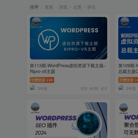
排序
更新
浏览
点赞
评论
第113期-WordPress虚拟资源下载主题–
第109期-
Ripro-v5主题
总裁主题Ce
付费资源
69
付费资源
￥
￥
2年前
2年前
0
55
0