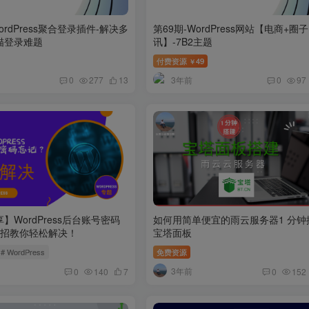
ordPress聚合登录插件-解决多
第69期-WordPress网站【电商+圈
描登录难题
讯】-7B2主题
付费资源
49
￥
3年前
0
277
13
0
97
】WordPress后台账号密码
如何用简单便宜的雨云服务器1 分钟
5招教你轻松解决！
宝塔面板
# WordPress
免费资源
3年前
0
140
7
0
152