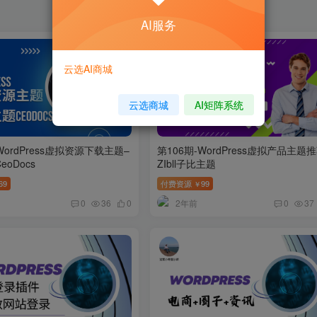
AI服务
云选AI商城
云选商城
AI矩阵系统
WordPress虚拟资源下载主题–
第106期-WordPress虚拟产品主题
oDocs
ZIbll子比主题
69
付费资源
99
￥
2年前
0
36
0
0
37