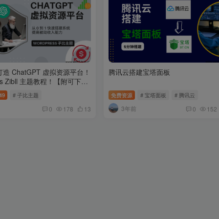
造 ChatGPT 虚拟资源平台！
腾讯云搭建宝塔面板
ess Zibll 主题教程！【附可下载
题】
49
# 子比主题
免费资源
# 宝塔面板
# 腾讯云
3年前
0
178
13
0
152