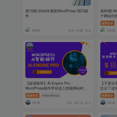
第79期-2024年最新WordPress SEO插
第80期-W
件
个网站扫
免费资源
2年前
2年前
0
88
5
【超强推荐】AI Engine Pro：
【干货分享
WordPress插件带你进入智能网站时
忘记？这
代！
免费资源
# WordPress
免费资源
3年前
3年前
0
116
7