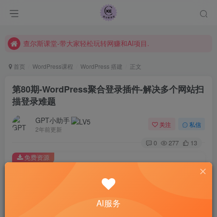
课程指南
常见Q&A
查尔斯课堂-带大家轻松玩转网赚和AI项目.
首页
WordPress课程
WordPress 搭建
正文
第80期-WordPress聚合登录插件-解决多个网站扫
描登录难题
GPT小助手
关注
私信
2年前更新
0
277
13
免费资源
第80期-WordPress聚合登录插件-解决多个网站扫描登录难题
此内容为免费资源，请登录后查看
登录查看
AI服务