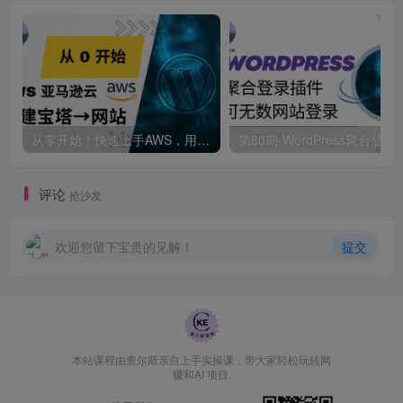
从零开始！快速上手AWS，用宝塔轻松搭建你的网站
第80期-WordPress聚合登录
评论
抢沙发
欢迎您留下宝贵的见解！
提交
本站课程由查尔斯亲自上手实操课，带大家轻松玩转网
赚和AI 项目.