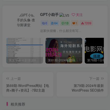
GPT小助手
关注
0
64
13
1
7209
这家伙很懒，什么都没有写...
英文字幕短剧资源80 部+【资源持续更新中…】
第81期-2024年赚钱风口-用海外短剧系统轻松赚取美金
上一篇
下一篇
第69期-WordPress网站【电
第79期-2024年最新
商+圈子+资讯】-7B2主题
WordPress SEO插件
相关推荐