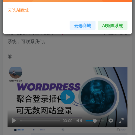
WordPress聚合登录插件，旨在为站长提供用户快捷登录网
云选AI商城
站，可应用在无数个网站上。本站已应用此插件。
云选商城
AI矩阵系统
购买使用聚合登录会员：
https://u.iyunxuan.com/
如需搭建此
系统，可联系我们。
够
Play
00:00