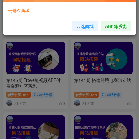
从零开始：如何利用电子书代
第146期-Codex桌面版完整换
云选AI商城
找赚取额外收入-轻松日赚
肤方法
500+【查尔斯带会员实操】
免费资源
网络赚钱
虚拟资源
# 电子书
付费资源
99
ChatGPT课程
￥
云选商城
AI矩阵系统
3年前
19天前
11
0
第145期-Trove短视频APP付
第144期-搭建跨境电商独立站
费资源社区系统
付费资源
99
建站教学
付费资源
99
建站教学
￥
￥
21天前
21天前
0
0