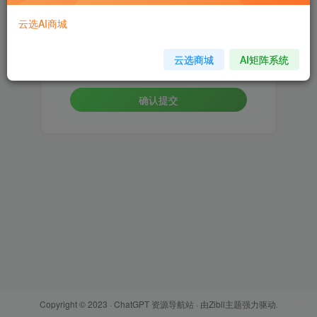
云选AI商城
设置新密码
云选商城
AI矩阵系统
重复密码
确认提交
Copyright © 2023 ·
ChatGPT 资源导航站
· 由
Zibll主题
强力驱动.