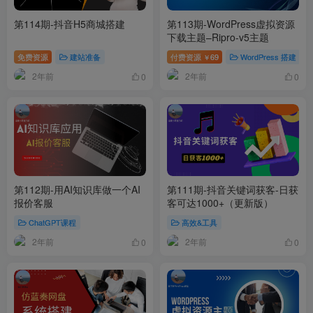
第114期-抖音H5商城搭建
第113期-WordPress虚拟资源
下载主题–Ripro-v5主题
免费资源
建站准备
付费资源
69
WordPress 搭建
￥
2年前
2年前
0
0
第112期-用AI知识库做一个AI
第111期-抖音关键词获客-日获
报价客服
客可达1000+（更新版）
ChatGPT课程
高效&工具
2年前
2年前
0
0