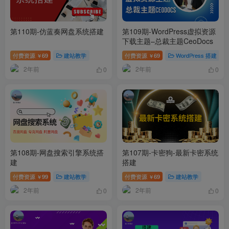
第110期-仿蓝奏网盘系统搭建
第109期-WordPress虚拟资源
下载主题–总裁主题CeoDocs
付费资源
69
建站教学
付费资源
69
WordPress 搭建
￥
￥
2年前
2年前
0
0
第108期-网盘搜索引擎系统搭
第107期-卡密狗-最新卡密系统
建
搭建
付费资源
99
建站教学
付费资源
69
建站教学
￥
￥
2年前
2年前
0
0