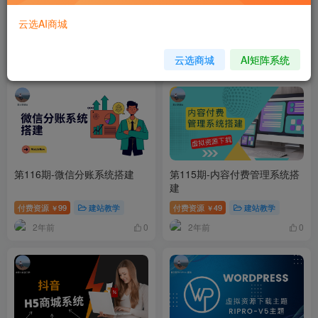
第118期-热门短剧搜索系统搭
第117期-最新码支付搭建
建
云选AI商城
免费资源
建站教学
会员专属
建站教学
云选商城
AI矩阵系统
2年前
2年前
0
0
第116期-微信分账系统搭建
第115期-内容付费管理系统搭
建
付费资源
99
建站教学
付费资源
49
建站教学
￥
￥
2年前
2年前
0
0