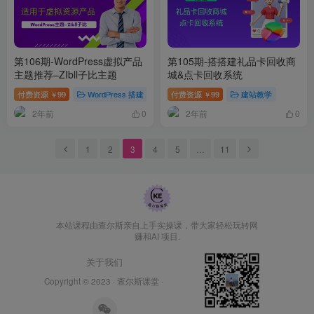
第106期-WordPress虚拟产品
第105期-搭搭建礼品卡回收商
主题推荐–ZIbll子比主题
城&点卡回收系统
付费资源
99
WordPress 搭建
WordPress课程
付费资源
99
建站教学
￥
￥
2年前
2年前
0
0
1
2
3
4
5
…
11
本站课程由查尔斯亲自上手实操课，带大家轻松玩转网
赚和AI 项目.
关于我们
Copyright © 2023 ·
查尔斯课堂
·