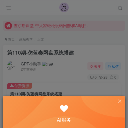
课程指南
常见Q&A
查尔斯课堂-带大家轻松玩转网赚和AI项目.
首页
建站教学
正文
第110期-仿蓝奏网盘系统搭建
GPT小助手
关注
私信
2年前更新
0
28
0
付费资源
第110期-仿蓝奏网盘系统搭建
此内容为付费资源，请付费后查看
69
限时特惠
99
￥
￥
AI服务
免费
免费
黄金会员
钻石会员