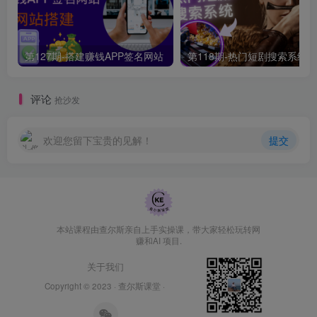
第127期-搭建赚钱APP签名网站
第118期-热门短剧搜索系统
评论
抢沙发
欢迎您留下宝贵的见解！
提交
本站课程由查尔斯亲自上手实操课，带大家轻松玩转网
赚和AI 项目.
关于我们
Copyright © 2023 ·
查尔斯课堂
·