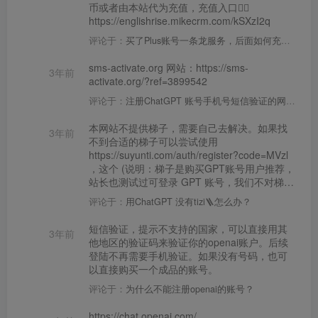
币或者由本站代为充值，充值入口👉🏻
https://englishrise.mikecrm.com/kSXzI2q
评论于：
买了Plus账号一条龙服务，后面如何充值？
sms-activate.org 网站：https://sms-
3年前
activate.org/?ref=3899542
评论于：
注册ChatGPT 账号手机号短信验证的网站是什么？
本网站不提供梯子，需要自己去解决。如果找
3年前
不到合适的梯子可以尝试使用
https://suyunti.com/auth/register?code=MVzl
，这个 (说明：梯子是购买GPT账号用户推荐，
站长也测试过可登录 GPT 账号，我们不对梯子
的任何性能做保证也不售卖梯子，有任何网络
评论于：
用ChatGPT 没有tizi🪜怎么办？
或安装等问题去咨询梯子提供方，觉得不好用
也可不用。)
短信验证，提示不支持的国家，可以直接用其
3年前
他地区的验证码来验证你的openai账户。后续
登陆不再需要手机验证。如果没有号码，也可
以直接购买一个成品的账号。
评论于：
为什么不能注册openai的账号？
https://chat.openai.com/