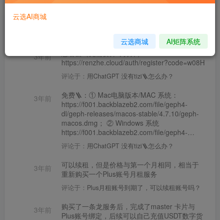
常见Q&A
云选AI商城
文章
64
收藏
0
评论
13
版块
0
帖子
0
粉丝
1
查尔斯课堂-带大家轻松玩转网赚和AI项目.
云选商城
AI矩阵系统
忍者云（先需要开🪜打开）：
3年前
https://renzhe.cloud/auth/register?code=w08H
评论于：
用ChatGPT 没有tizi🪜怎么办？
免费🪜：① Mac电脑版本/MAC 系统：
3年前
https://f001.backblazeb2.com/file/geph4-
dl/geph-releases/macos-stable/4.7.10/geph-
macos.dmg； ② Windows 系统
https://f001.backblazeb2.com/file/geph4-
dl/geph-releases/windows-stable/4.7.10/geph-
评论于：
用ChatGPT 没有tizi🪜怎么办？
windows-setup.exe
可以续租，但是价格与第一个月相同，相当于
3年前
重新购买一个Plus账号月租服务
评论于：
Plus月租账号到期了，可以续租账号吗？
购买了一条龙服务后，完成了master 卡片与
3年前
Plus账号绑定，后续可以自己充值USDT数字货