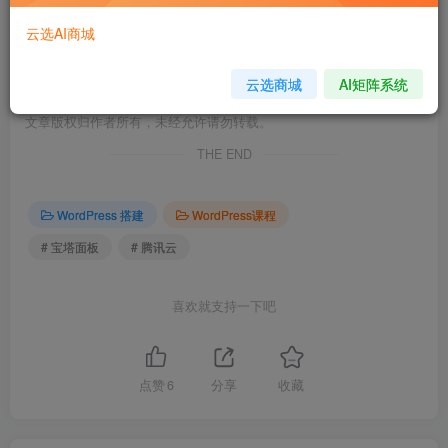
免费资源，请登录后查看
云选AI商城
云选商城
AI矩阵系统
©
版权声明
文章版权归作者所有，未经允许请勿转载。
THE END
WordPress 搭建
WordPress课程
# 宝塔面板
# 腾讯云
喜欢就支持一下吧
点赞
6
分享
收藏