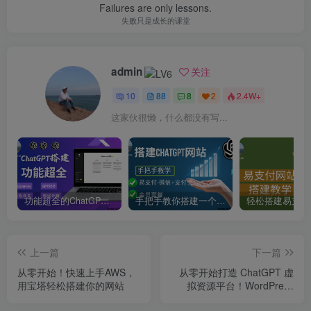
Failures are only lessons.
失败只是成长的课堂
admin
关注
10
88
8
2
2.4W+
这家伙很懒，什么都没有写...
功能超全的ChatGPT网站搭建教学-支持Midjourney绘画+GPT4/GPT0613+角色设定
手把手教你搭建一个ChatGPT聊天网站-支持会员套餐和易
上一篇
下一篇
从零开始！快速上手AWS，
从零开始打造 ChatGPT 虚
用宝塔轻松搭建你的网站
拟资源平台！WordPress
Zibll 主题教程！【附可下载