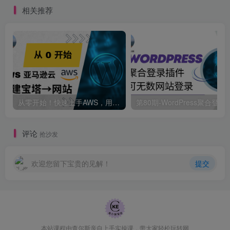
已授权主题】
相关推荐
从零开始！快速上手AWS，用宝塔轻松搭建你的网站
第80期-WordPress聚合登录
评论
抢沙发
欢迎您留下宝贵的见解！
提交
本站课程由查尔斯亲自上手实操课，带大家轻松玩转网