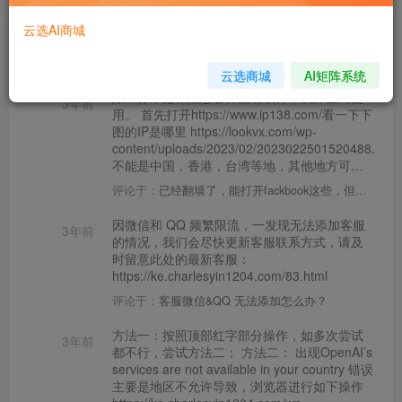
常见Q&A
云选AI商城
文章
88
收藏
0
评论
8
版块
3
帖子
10
粉丝
2
查尔斯课堂-带大家轻松玩转网赚和AI项目.
云选商城
AI矩阵系统
如果你不是很熟悉各种翻墙软件，就开全局使
3年前
用。 首先打开https://www.ip138.com/看一下下
图的IP是哪里 https://lookvx.com/wp-
content/uploads/2023/02/2023022501520488.jpg
不能是中国，香港，台湾等地，其他地方可
以。 2.并不是说能打开谷歌或者fb就能正常使
评论于：
已经翻墙了，能打开fackbook这些，但还是不能用chatgpt
用chatgpt，如果你的ip质量不好，也同样不能
使用，建议自建梯子、购买质量好点或者小众
因微信和 QQ 频繁限流，一发现无法添加客服
3年前
的梯子，不要购买太垃圾的梯子，用户太多的
的情况，我们会尽快更新客服联系方式，请及
梯子会出现几十上百人使用1个ip的情况。
时留意此处的最新客服：
https://ke.charlesyin1204.com/83.html
评论于：
客服微信&QQ 无法添加怎么办？
方法一：按照顶部红字部分操作，如多次尝试
3年前
都不行，尝试方法二； 方法二： 出现OpenAI’s
services are not available in your country 错误
主要是地区不允许导致，浏览器进行如下操作