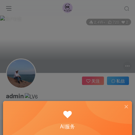
2.4W+
720
2
关注
私信
admin
管理员
超级版主
常见Q&A
这家伙很懒，什么都没有写...
查尔斯课堂-带大家轻松玩转网赚和AI项目.
AI服务
课程指南