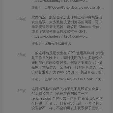
https://ke.charlesyin1204.com/wp-
content/uploads/2023/02/Screen-Shot-2023-
评论于：
出现“OpenAI’s services are not available in your country”如何解决？
02-25-at-3.04.32-PM-600x470.png
https://ke.charlesyin1204.com/wp-
此类情况一般是登录进去使用过程中突然退出
3年前
content/uploads/2023/02/Screen-Shot-2023-
发生错误，大多数情况是浏览器的问题，可以
02-25-at-3.05.22-PM-600x267.png 在错误界
重新安装最新浏览器，建议用 Chrome 最佳。
面鼠标点击邮件，选择“检查（inspect)” , 选择
或者浏览器使用无痕模式打开 GPT。
“console” ，然后复制如下代码运行
https://ke.charlesyin1204.com/wp-
window.localStorage.removeItem(Object.keys(window
content/uploads/2023/02/应用程序错
之后再本界面的地址输入栏输入如下内容:
评论于：
应用程序发生错误
误-600x307.png
javascript:window.localStorage.removeItem(Object.
一般这种情况是发生在 GPT 使用高峰期（特别
再次刷新网页即可
3年前
是工作日的晚上），同时使用的人过多导致或
https://ke.charlesyin1204.com/wp-
短时间内提问次数过多。解决方案建议：① 刷
content/uploads/2023/02/99-1536x830.png 到
新网址重新进入；② 等待一段时间再进入；③
达此界面后点击 “Try it” 再次进入 GPT 的界面
升级普通账户为 plus（每月 20 美金月租，看自
登录即可。
己的需求和经济能力）
评论于：
提示“Too many requests in 1 hour…” 无法继续聊天互动
https://ke.charlesyin1204.com/wp-
content/uploads/2023/02/1677479066_948.png
这种情况检查自己的梯子是不是设置为全局，
3年前
然后切换节点（站长亲自测试了一下
renzhecloud 全局模式下选择 广新节点会有这
个问题，广台，广日台湾没问题）~~每个梯子
设置都不一样，不会的可以去联系梯子提供方
询问。 https://ke.charlesyin1204.com/wp-