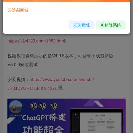
站长正式运营的版本体验：
https://ai.iyunxuan.com/
（授权
云选AI商城
说明👉🏻
AI系统终身授权
）
云选商城
AI矩阵系统
此系统需要易支付，稳定靠谱申请渠道👉🏻
https://xjwl123.com/1082.html
视频教程资料演示的是V4.9.8版本，可登录下载最新版
V5.0.0安装测试
安装视频：
https://www.youtube.com/watch?
v=3JDZURtTLJc&t=137s