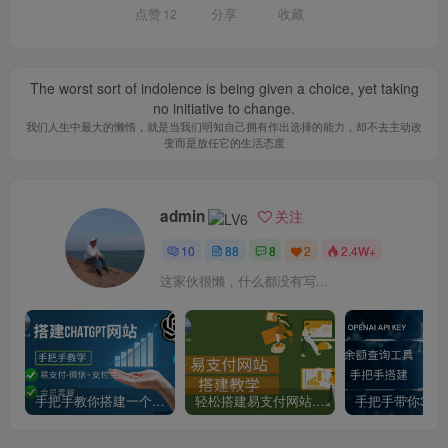
点赞
12
分享
收藏
The worst sort of indolence is being given a choice, yet taking
no initiative to change.
我们人生中最大的懒惰，就是当我们明知自己拥有作出选择的能力，却不去主动改
变而是放任它的生活态度
admin
关注
10
88
8
2
2.4W+
这家伙很懒，什么都没有写...
手把手教你搭建一个ChatGPT聊天网站-支持会员套餐和易
轻松搭建易支付网站，实现便捷收款