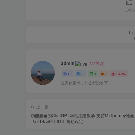
点赞
9
I l
admin
关注
10
88
8
2
2.4W+
这家伙很懒，什么都没有写...
上一篇
功能超全的ChatGPT网站搭建教学-支持Midjourney绘画
+GPT4/GPT0613+角色设定