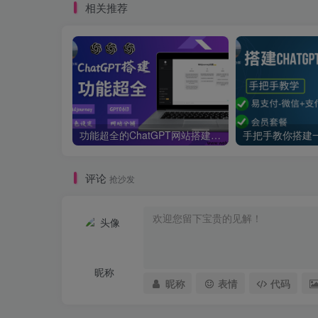
相关推荐
功能超全的ChatGPT网站搭建教学-支持Midjourney绘画+GPT4/GPT0613+角色设定
评论
抢沙发
昵称
昵称
表情
代码