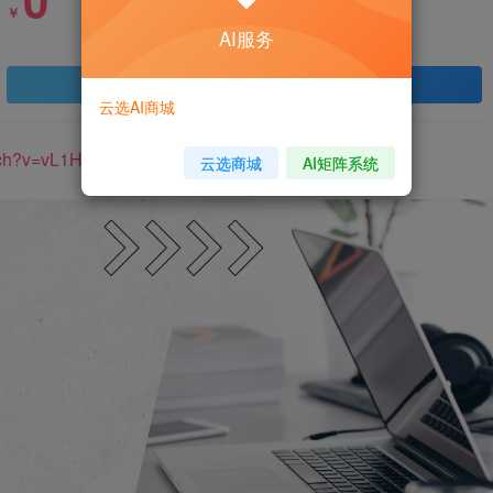
￥
AI服务
登录查看
云选AI商城
atch?v=vL1H9WjzQ2A&t=10s
云选商城
AI矩阵系统