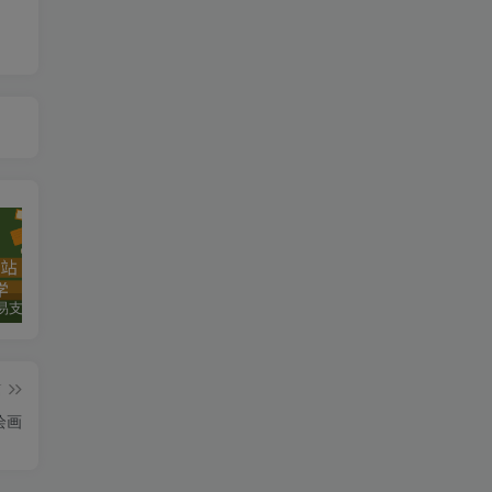
轻松搭建易支付网站，实现便捷收款
手把手带你3分钟做一个批量查询 Openai API key 余额工具
如何搭建赚钱小说网站：从零开始，实现长期被动收入
篇
绘画