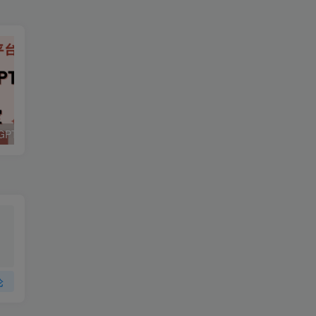
立即掌握 ChatGPT 虚拟资源平台搭建技巧！发卡宝发卡系统解析！
搭建自己的 ChatGPT&AI 网站-支持GPT4+AI绘画【小程序+H5+PC】
论