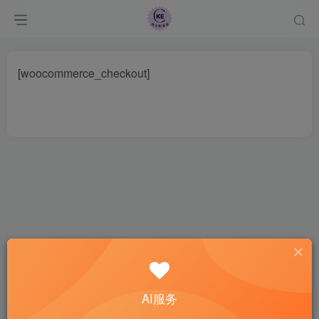
[woocommerce_checkout]
AI服务