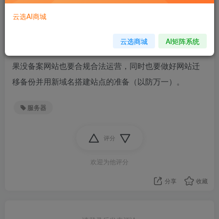
时，如果网站涉及到灰色产业或灰色信息，在微信内以
云选AI商城
及国内ip（不翻墙）比较容易被墙无法访问网站（只有翻
墙才可以访问）。
云选商城
AI矩阵系统
总之，在国内做网站运营尽量用公司去完成ICP备案，如
果没备案网站也要合规合法运营，同时也要做好网站迁
移备份并用新域名搭建站点的准备（以防万一）。
服务器
评分
欢迎为他评分
分享
收藏