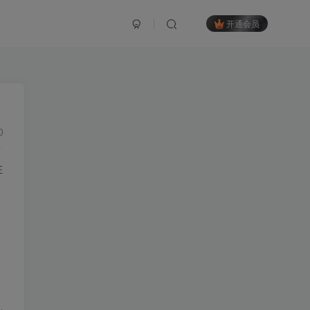
开通会员
0
在