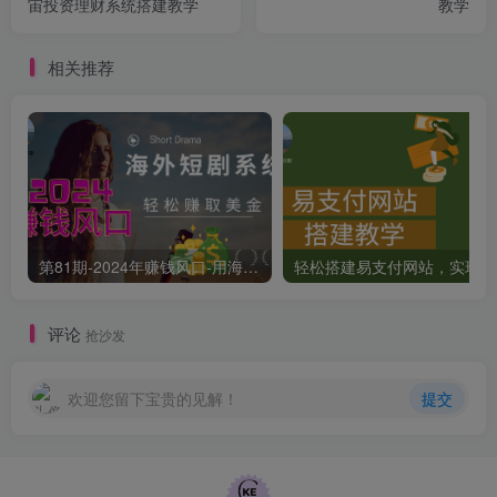
宙投资理财系统搭建教学
教学
相关推荐
第81期-2024年赚钱风口-用海外短剧系统轻松赚取美金
轻
评论
抢沙发
欢迎您留下宝贵的见解！
提交