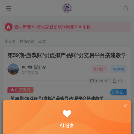
课程指南
常见Q&A
查尔斯课堂-带大家轻松玩转网赚和AI项目.
首页
网络赚钱
正文
第59期-游戏账号(虚拟产品账号)交易平台搭建教学
admin
关注
私信
3年前更新
0
122
13
付费资源
已售 25
第59期-游戏账号(虚拟产品账号)交易平台搭建教学
此内容为付费资源，请付费后查看
49
限时特惠
99
￥
￥
AI服务
免费
免费
黄金会员
钻石会员