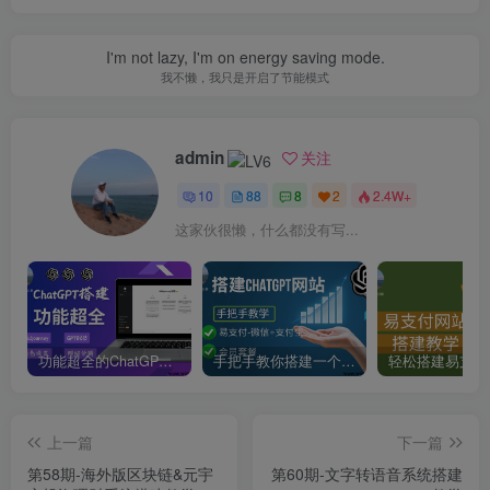
I'm not lazy, I'm on energy saving mode.
我不懒，我只是开启了节能模式
admin
关注
10
88
8
2
2.4W+
这家伙很懒，什么都没有写...
功能超全的ChatGPT网站搭建教学-支持Midjourney绘画+GPT4/GPT0613+角色设定
手把手教你搭建一个ChatGPT聊天网站-支持会员套餐和易
上一篇
下一篇
第58期-海外版区块链&元宇
第60期-文字转语音系统搭建