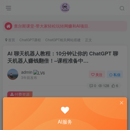
课程指南
常见Q&A
查尔斯课堂-带大家轻松玩转网赚和AI项目.
首页
ChatGPT课程
ChatGPT相关网站搭建
正文
AI 聊天机器人教程：10分钟让你的 ChatGPT 聊
天机器人赚钱翻倍！–课程准备中…
admin
关注
私信
3年前发布
0
128
6
付费资源
AI 聊天机器人教程：10分钟让你的 ChatGPT 聊天机器人赚钱翻倍！–课程准备中…
此内容为付费资源，请付费后查看
99
限时特惠
AI服务
199
￥
￥