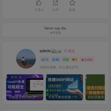
点赞
6
分享
收藏
Never say die.
永不言弃
admin
关注
10
88
8
2
2.4W+
这家伙很懒，什么都没有写...
功能超全的ChatGPT网站搭建教学-支持Midjourney绘画+GPT4/GPT0613+角色设定
手把手教你搭建一个ChatGPT聊天网站-支持会员套餐和易