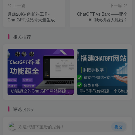
上一篇
下一篇
月赚20K+ 的邮箱工具-
ChatGPT vs Bard——哪个
ChatGPT成品号大量生成
AI 聊天机器人胜出？
相关推荐
功能超全的ChatGPT网站搭建教学-支持Midjourney绘画+GPT4/GPT0613+角色设定
评论
抢沙发
欢迎您留下宝贵的见解！
提交