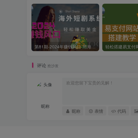
第81期-2024年赚钱风口-用海外短剧系统轻松赚取美金
评论
抢沙发
昵称
昵称
表情
代码