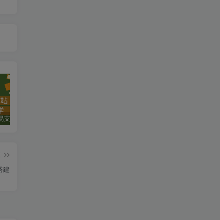
轻松搭建易支付网站，实现便捷收款
手把手带你3分钟做一个批量查询 Openai API key 余额工具
如何搭建赚钱小说网站：从零开始，实现长期被动收入
篇
搭建