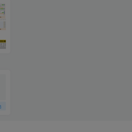
从零开始：如何利用电子书代找赚取额外收入-轻松日赚 500+【查尔斯带会员实操】
赚钱影视网站搭建秘籍：打造属于你的在线影视帝国！
论