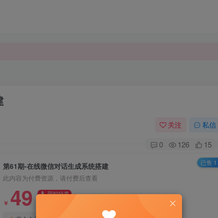
建
关注
私信
0
126
15
已售 1
第61期-在线微信对话生成系统搭建
此内容为付费资源，请付费后查看
49
限时特惠
99
￥
￥