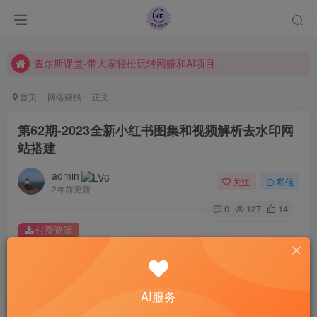
课程指南
常见Q&A
查尔斯课堂-带大家轻松玩转网赚和AI项目.
首页
网络赚钱
正文
第62期-2023全新小红书图集和视频解析去水印网
站搭建
admin
关注
私信
2年前更新
0
127
14
付费资源
第62期-2023全新小红书图集和视频解析去水印网站搭建
此内容为付费资源，请付费后查看
49
限时特惠
AI服务
99
￥
￥