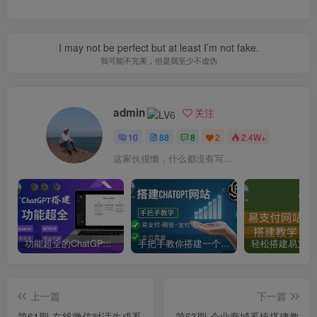
I may not be perfect but at least I’m not fake.
我可能不完美，但是我至少不虚伪
admin
关注
10
88
8
2
2.4W+
这家伙很懒，什么都没有写...
功能超全的ChatGPT网站搭建教学-支持Midjourney绘画+GPT4/GPT0613+角色设定
手把手教你搭建一个ChatGPT聊天网站-支持会员套餐和易
上一篇
下一篇
第61期-在线微信对话生成系
第63期-企业商城系统搭建教