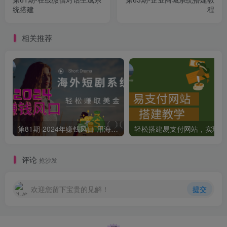
统搭建
程
相关推荐
第81期-2024年赚钱风口-用海外短剧系统轻松赚取美金
轻
评论
抢沙发
欢迎您留下宝贵的见解！
提交